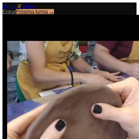
Barro
&
Flora
Entrar
Próxima turma →